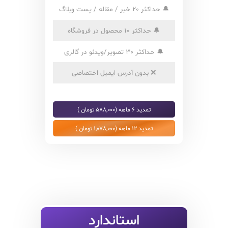
🔔
حداکثر 20 خبر / مقاله / پست وبلاگ
🔔
حداکثر 10 محصول در فروشگاه
🔔
حداکثر 30 تصویر/ویدئو در گالری
❌
بدون آدرس ایمیل اختصاصی
تمدید 6 ماهه (588,000 تومان )
تمدید 12 ماهه (1,078,000 تومان )
استاندارد