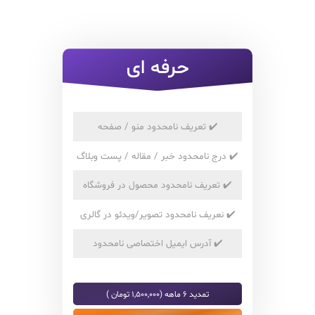
حرفه ای
✔️
تعریف نامحدود منو / صفحه
✔️
درج نامحدود خبر / مقاله / پست وبلاگ
✔️
تعریف نامحدود محصول در فروشگاه
✔️
نعریف نامحدود تصویر/ویدئو در گالری
✔️
آدرس ایمیل اختصاصی نامحدود
تمدید 6 ماهه (1,500,000 تومان )