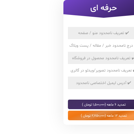
حرفه ای
✔️
تعریف نامحدود منو / صفحه
درج نامحدود خبر / مقاله / پست وبلاگ
✔
تعریف نامحدود محصول در فروشگاه
نعریف نامحدود تصویر/ویدئو در گالری
✔️
آدرس ایمیل اختصاصی نامحدود
تمدید 6 ماهه (1,500,000 تومان )
تمدید 12 ماهه (2,750,000 تومان )