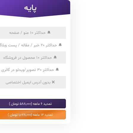
پایه
🔔
حداکثر 10 منو / صفحه
🔔
حداکثر 20 خبر / مقاله / پست وبلاگ
🔔
حداکثر 10 محصول در فروشگاه
🔔
حداکثر 30 تصویر/ویدئو در گالری
❌
بدون آدرس ایمیل اختصاصی
تمدید 6 ماهه (588,000 تومان )
تمدید 12 ماهه (1,078,000 تومان )