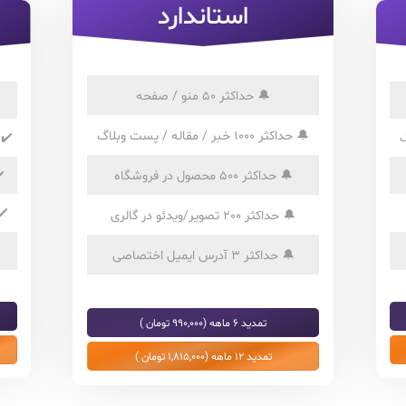
استاندارد
🔔
حداکثر 50 منو / صفحه
🔔
حداکثر 1000 خبر / مقاله / پست وبلاگ
✔️
🔔
حداکثر 500 محصول در فروشگاه
️
✔️
🔔
حداکثر 200 تصویر/ویدئو در گالری
🔔
حداکثر 3 آدرس ایمیل اختصاصی
تمدید 6 ماهه (990,000 تومان )
تمدید 12 ماهه (1,815,000 تومان )