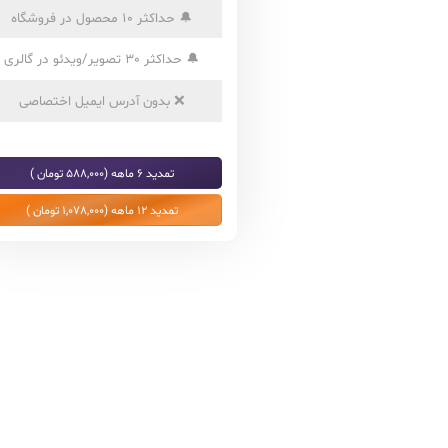
🔔
حداکثر 10 محصول در فروشگاه
🔔
حداکثر 30 تصویر/ویدئو در گالری
❌
بدون آدرس ایمیل اختصاصی
تمدید 6 ماهه (588,000 تومان )
تمدید 12 ماهه (1,078,000 تومان )