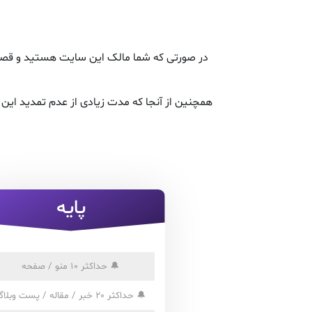
در صورتی که شما مالک این سایت هستید و قصد ت
همچنین از آنجا که مدت زیادی از عدم تمدید ای
پایه
🔔
حداکثر 10 منو / صفحه
🔔
حداکثر 20 خبر / مقاله / پست وبلاگ