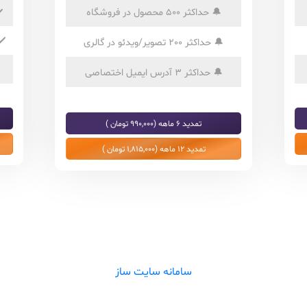
🔔
حداکثر 500 محصول در فروشگاه
️
✔️
🔔
حداکثر 200 تصویر/ویدئو در گالری
🔔
حداکثر 3 آدرس ایمیل اختصاصی
تمدید 6 ماهه (990,000 تومان )
تمدید 12 ماهه (1,815,000 تومان )
سامانه سایت ساز