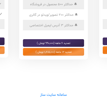
🔔
حداکثر 500 محصول در فروشگاه
️
✔️
🔔
حداکثر 200 تصویر/ویدئو در گالری
🔔
حداکثر 3 آدرس ایمیل اختصاصی
تمدید 6 ماهه (990,000 تومان )
تمدید 12 ماهه (1,815,000 تومان )
سامانه سایت ساز