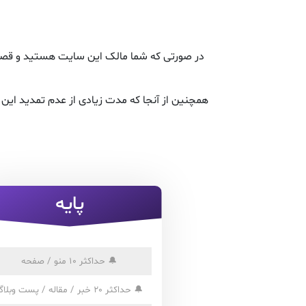
در صورتی که شما مالک این سایت هستید و قصد ت
همچنین از آنجا که مدت زیادی از عدم تمدید ای
پایه
🔔
حداکثر 10 منو / صفحه
🔔
حداکثر 20 خبر / مقاله / پست وبلاگ