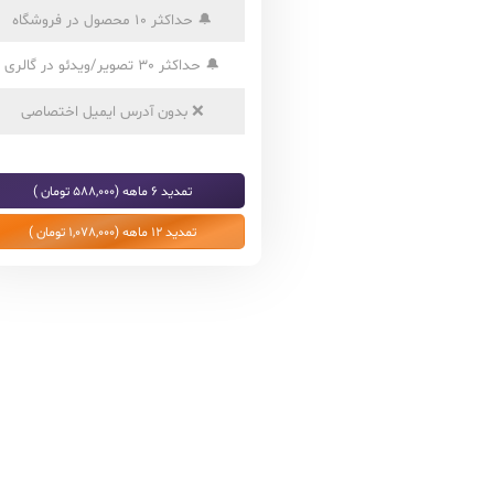
🔔
حداکثر 10 محصول در فروشگاه
🔔
حداکثر 30 تصویر/ویدئو در گالری
❌
بدون آدرس ایمیل اختصاصی
تمدید 6 ماهه (588,000 تومان )
تمدید 12 ماهه (1,078,000 تومان )