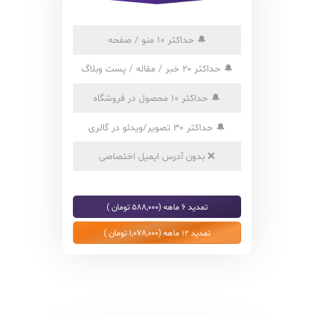
🔔
حداکثر 10 منو / صفحه
🔔
حداکثر 20 خبر / مقاله / پست وبلاگ
🔔
حداکثر 10 محصول در فروشگاه
🔔
حداکثر 30 تصویر/ویدئو در گالری
❌
بدون آدرس ایمیل اختصاصی
تمدید 6 ماهه (588,000 تومان )
تمدید 12 ماهه (1,078,000 تومان )