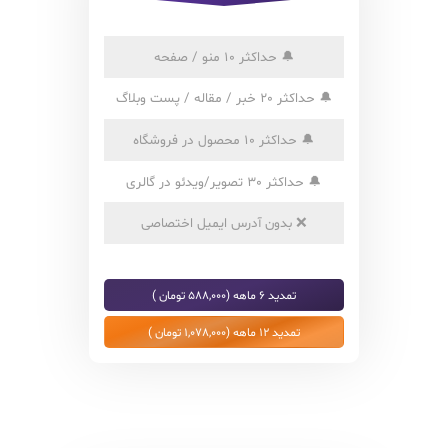
🔔
حداکثر 10 منو / صفحه
🔔
حداکثر 20 خبر / مقاله / پست وبلاگ
🔔
حداکثر 10 محصول در فروشگاه
🔔
حداکثر 30 تصویر/ویدئو در گالری
❌
بدون آدرس ایمیل اختصاصی
تمدید 6 ماهه (588,000 تومان )
تمدید 12 ماهه (1,078,000 تومان )