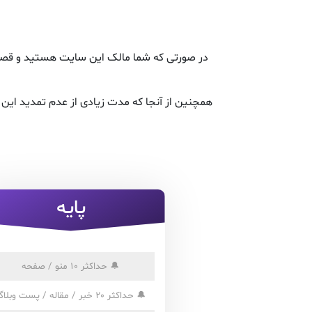
در صورتی که شما مالک این سایت هستید و قصد ت
همچنین از آنجا که مدت زیادی از عدم تمدید ای
پایه
🔔
حداکثر 10 منو / صفحه
🔔
حداکثر 20 خبر / مقاله / پست وبلاگ