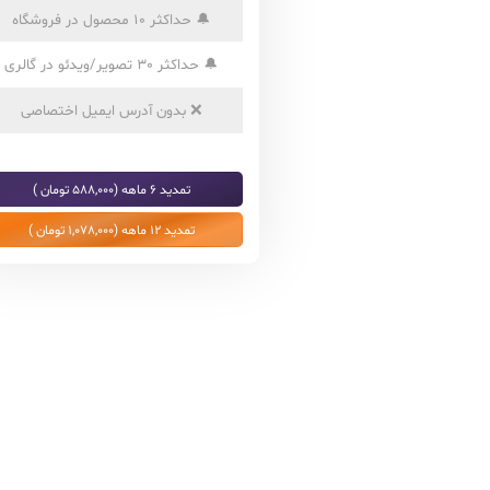
🔔
حداکثر 10 محصول در فروشگاه
🔔
حداکثر 30 تصویر/ویدئو در گالری
❌
بدون آدرس ایمیل اختصاصی
تمدید 6 ماهه (588,000 تومان )
تمدید 12 ماهه (1,078,000 تومان )