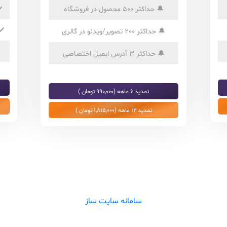
🔔
حداکثر 500 محصول در فروشگاه
️
✔️
🔔
حداکثر 200 تصویر/ویدئو در گالری
🔔
حداکثر 3 آدرس ایمیل اختصاصی
تمدید 6 ماهه (990,000 تومان )
تمدید 12 ماهه (1,815,000 تومان )
سامانه سایت ساز