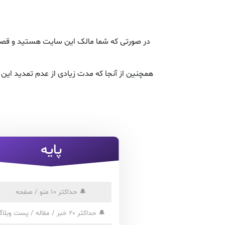
در صورتی که شما مالک این سایت هستید و قصد ت
همچنین از آنجا که مدت زیادی از عدم تمدید ای
پایه
🔔
حداکثر 10 منو / صفحه
🔔
حداکثر 20 خبر / مقاله / پست وبلاگ