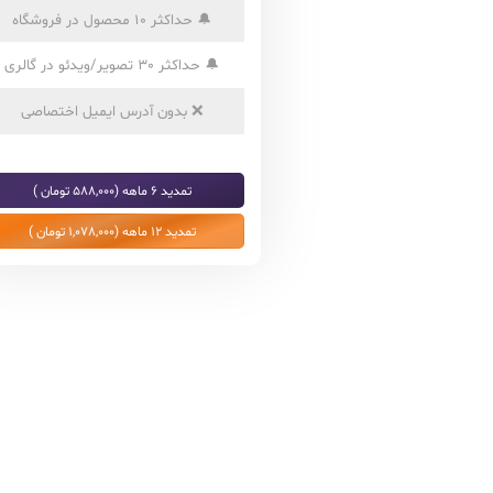
🔔
حداکثر 10 محصول در فروشگاه
🔔
حداکثر 30 تصویر/ویدئو در گالری
❌
بدون آدرس ایمیل اختصاصی
تمدید 6 ماهه (588,000 تومان )
تمدید 12 ماهه (1,078,000 تومان )