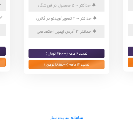
🔔
حداکثر 500 محصول در فروشگاه
️
✔️
🔔
حداکثر 200 تصویر/ویدئو در گالری
🔔
حداکثر 3 آدرس ایمیل اختصاصی
تمدید 6 ماهه (990,000 تومان )
تمدید 12 ماهه (1,815,000 تومان )
سامانه سایت ساز