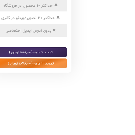
🔔
حداکثر 10 محصول در فروشگاه
🔔
حداکثر 30 تصویر/ویدئو در گالری
❌
بدون آدرس ایمیل اختصاصی
تمدید 6 ماهه (588,000 تومان )
تمدید 12 ماهه (1,078,000 تومان )