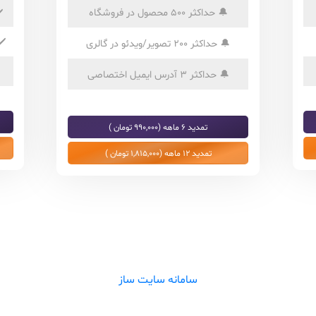
🔔
حداکثر 500 محصول در فروشگاه
️
✔️
🔔
حداکثر 200 تصویر/ویدئو در گالری
🔔
حداکثر 3 آدرس ایمیل اختصاصی
تمدید 6 ماهه (990,000 تومان )
تمدید 12 ماهه (1,815,000 تومان )
سامانه سایت ساز