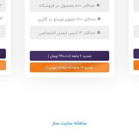
🔔
حداکثر 500 محصول در فروشگاه
️
✔️
🔔
حداکثر 200 تصویر/ویدئو در گالری
🔔
حداکثر 3 آدرس ایمیل اختصاصی
تمدید 6 ماهه (990,000 تومان )
تمدید 12 ماهه (1,815,000 تومان )
سامانه سایت ساز