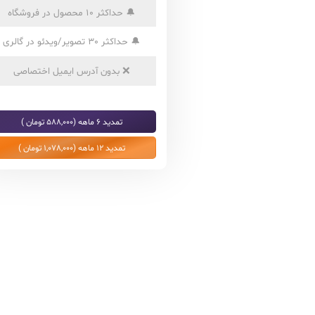
🔔
حداکثر 10 محصول در فروشگاه
🔔
حداکثر 30 تصویر/ویدئو در گالری
❌
بدون آدرس ایمیل اختصاصی
تمدید 6 ماهه (588,000 تومان )
تمدید 12 ماهه (1,078,000 تومان )