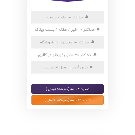
🔔
حداکثر 10 منو / صفحه
🔔
حداکثر 20 خبر / مقاله / پست وبلاگ
🔔
حداکثر 10 محصول در فروشگاه
🔔
حداکثر 30 تصویر/ویدئو در گالری
❌
بدون آدرس ایمیل اختصاصی
تمدید 6 ماهه (588,000 تومان )
تمدید 12 ماهه (1,078,000 تومان )