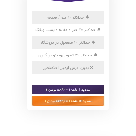
🔔
حداکثر 10 منو / صفحه
🔔
حداکثر 20 خبر / مقاله / پست وبلاگ
🔔
حداکثر 10 محصول در فروشگاه
🔔
حداکثر 30 تصویر/ویدئو در گالری
❌
بدون آدرس ایمیل اختصاصی
تمدید 6 ماهه (588,000 تومان )
تمدید 12 ماهه (1,078,000 تومان )