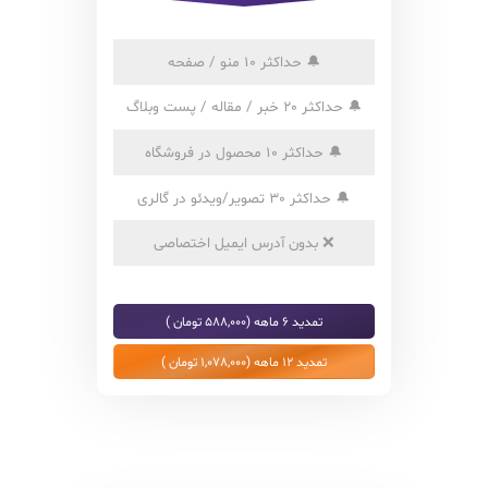
🔔
حداکثر 10 منو / صفحه
🔔
حداکثر 20 خبر / مقاله / پست وبلاگ
🔔
حداکثر 10 محصول در فروشگاه
🔔
حداکثر 30 تصویر/ویدئو در گالری
❌
بدون آدرس ایمیل اختصاصی
تمدید 6 ماهه (588,000 تومان )
تمدید 12 ماهه (1,078,000 تومان )